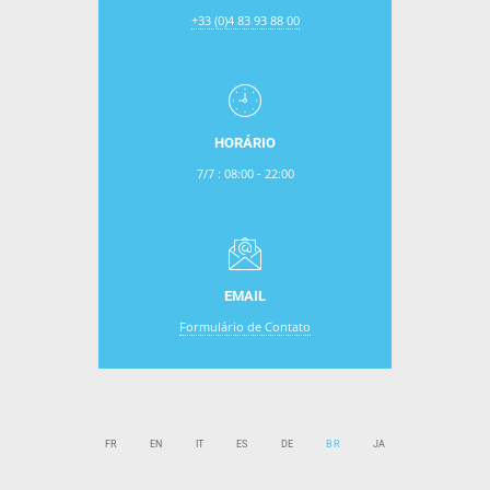
+33 (0)4 83 93 88 00
HORÁRIO
7/7 : 08:00 - 22:00
EMAIL
Formulário de Contato
FR
EN
IT
ES
DE
BR
JA