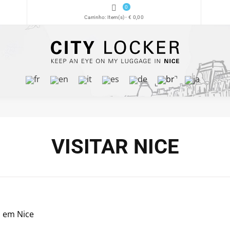
0
Carrinho:
Item(s)
-
€ 0,00
VISITAR NICE
i em Nice