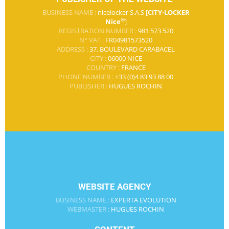
BUSINESS NAME :
nicelocker S.A.S [
CITY-LOCKER
®
Nice
]
REGISTRATION NUMBER :
981 573 520
N° VAT :
FR04981573520
ADDRESS :
37, BOULEVARD CARABACEL
CITY :
06000 NICE
COUNTRY :
FRANCE
PHONE NUMBER :
+33 (0)4 83 93 88 00
PUBLISHER :
HUGUES ROCHIN
WEBSITE AGENCY
BUSINESS NAME :
EXPERTA EVOLUTION
WEBMASTER :
HUGUES ROCHIN