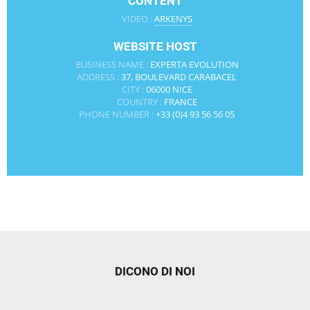
CONTENT
VIDEO :
ARKENYS
WEBSITE HOST
BUSINESS NAME :
EXPERTA EVOLUTION
ADDRESS :
37, BOULEVARD CARABACEL
CITY :
06000 NICE
COUNTRY :
FRANCE
PHONE NUMBER :
+33 (0)4 93 56 56 05
DICONO DI NOI