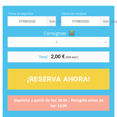
Fecha de depósito
Fecha de recogida
date_range
date_ran
Consignas
2,00 €
Total
(IVA incl.)
¡RESERVA AHORA!
Depósito a partir de las: 08:00 - Recogida antes de
las: 22:00