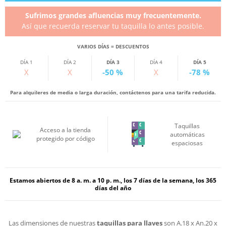
Sufrimos grandes afluencias muy frecuentemente.
Así que recuerda reservar tu taquilla lo antes posible.
VARIOS DÍAS = DESCUENTOS
DÍA 1
DÍA 2
DÍA 3
DÍA 4
DÍA 5
X
X
-50 %
X
-78 %
Para alquileres de media o larga duración, contáctenos para una tarifa reducida.
Taquillas
Acceso a la tienda
automáticas
protegido por código
espaciosas
Estamos abiertos de 8 a. m. a 10 p. m., los 7 días de la semana, los 365
días del año
Las dimensiones de nuestras
taquillas para llaves
son A.18 x An.20 x