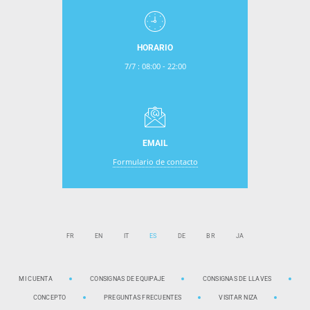
HORARIO
7/7 : 08:00 - 22:00
EMAIL
Formulario de contacto
FR
EN
IT
ES
DE
BR
JA
MI CUENTA
CONSIGNAS DE EQUIPAJE
CONSIGNAS DE LLAVES
CONCEPTO
PREGUNTAS FRECUENTES
VISITAR NIZA