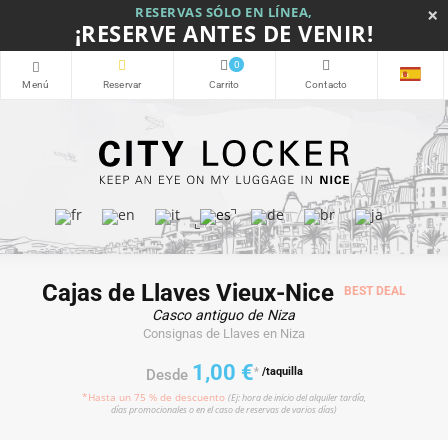
×
RESERVAS SÓLO EN LÍNEA,
¡RESERVE ANTES DE VENIR!
0
Cajas de Llaves Vieux-Nice
BEST DEAL
Casco antiguo de Niza
Consignas de Llaves en Niza
1,00 €
*
/taquilla
Desde
*Hasta un 75 % de descuento
(Ej: hora de inicio del alquiler tardía,
días promocionales o en el caso de reservas de varios días)